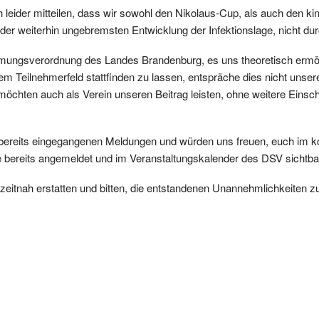
leider mitteilen, dass wir sowohl den Nikolaus-Cup, als auch den k
d der weiterhin ungebremsten Entwicklung der Infektionslage, nicht d
mungsverordnung des Landes Brandenburg, es uns theoretisch ermögli
em Teilnehmerfeld stattfinden zu lassen, entspräche dies nicht uns
chten auch als Verein unseren Beitrag leisten, ohne weitere Einsc
ie bereits eingegangenen Meldungen und würden uns freuen, euch im 
le bereits angemeldet und im Veranstaltungskalender des DSV sichtba
zeitnah erstatten und bitten, die entstandenen Unannehmlichkeiten z