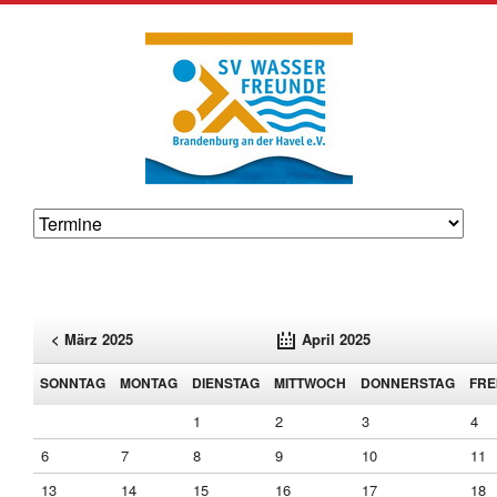
< März 2025
April 2025
SO
NNTAG
MO
NTAG
DI
ENSTAG
MI
TTWOCH
DO
NNERSTAG
FR
E
1
2
3
4
6
7
8
9
10
11
13
14
15
16
17
18