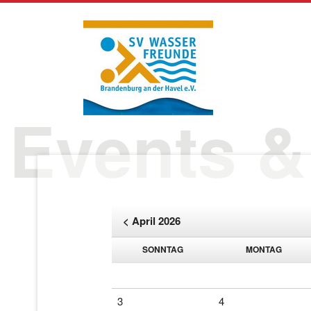
Navigation
überspringen
Events &
< April 2026
SO
NNTAG
MO
NTAG
3
4