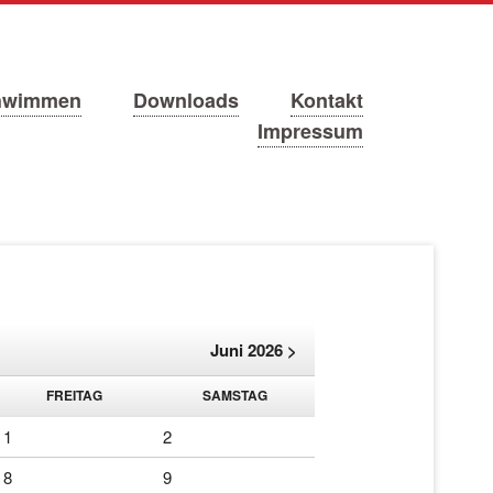
hwimmen
Downloads
Kontakt
Impressum
Juni 2026 >
FR
EITAG
SA
MSTAG
1
2
8
9