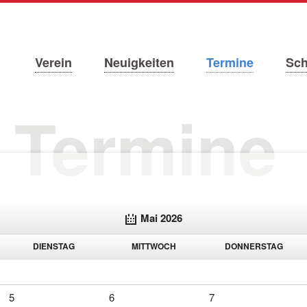
Navigation
Verein
Neuigkeiten
Termine
Sc
überspringen
 Termine
Mai 2026
DI
ENSTAG
MI
TTWOCH
DO
NNERSTAG
5
6
7