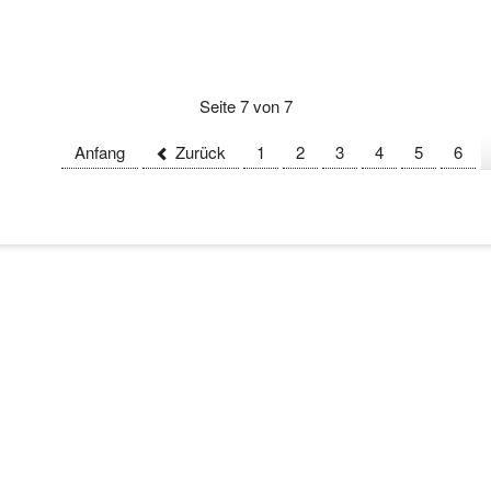
Seite 7 von 7
Anfang
Zurück
1
2
3
4
5
6